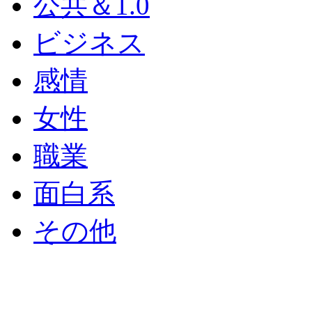
公共＆1.0
ビジネス
感情
女性
職業
面白系
その他