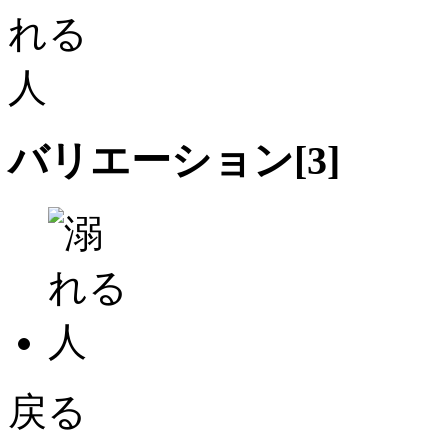
バリエーション[
3
]
戻る