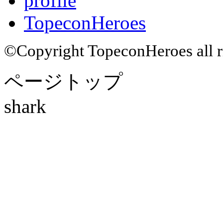
profile
TopeconHeroes
©Copyright TopeconHeroes all ri
ページトップ
shark