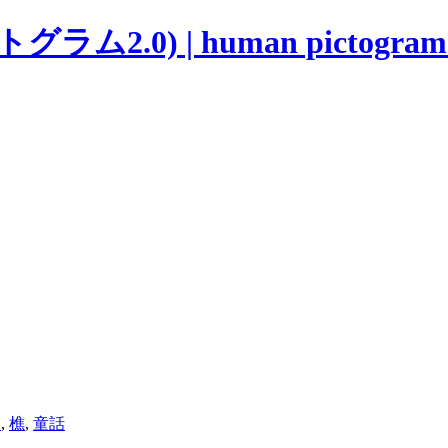
グラム2.0) | human pictogram 
り
,
樵
,
童話