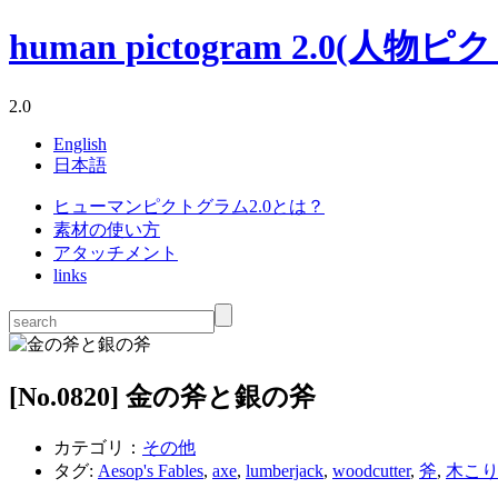
human pictogram 2.0(人物ピクト
2.0
English
日本語
ヒューマンピクトグラム2.0とは？
素材の使い方
アタッチメント
links
[No.
0820
] 金の斧と銀の斧
カテゴリ：
その他
タグ:
Aesop's Fables
,
axe
,
lumberjack
,
woodcutter
,
斧
,
木こ