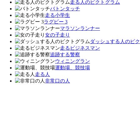
走る人のピクトグラム
バトンタッチ
走る小学生
ラグビー 3
マラソンランナー
女の子走り
ダッシュする人のピク
走るビジネスマン
追跡する警察
ウィニングラン
運動場、競技場
走る人
非常口の人