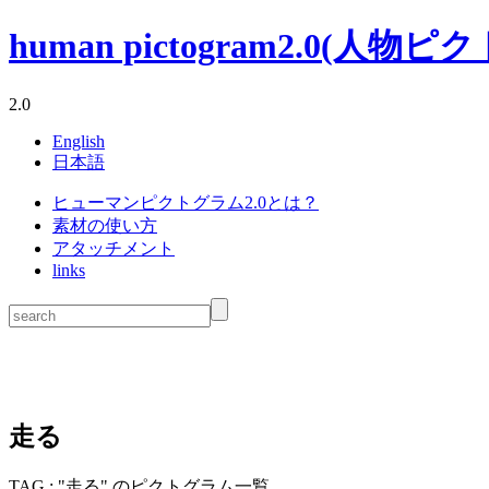
human pictogram2.0(人物ピクトグ
2.0
English
日本語
ヒューマンピクトグラム2.0とは？
素材の使い方
アタッチメント
links
走る
TAG : "走る" のピクトグラム一覧