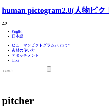
human pictogram2.0(人物ピクトグ
2.0
English
日本語
ヒューマンピクトグラム2.0とは？
素材の使い方
アタッチメント
links
pitcher