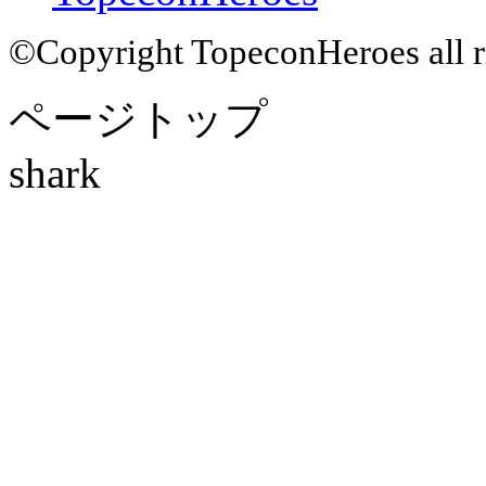
©Copyright TopeconHeroes all ri
ページトップ
shark