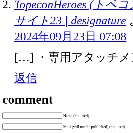
TopeconHeroes 
サイト23 | designature
2024年09月23日 07:08
[…] ・専用アタッチメ
返信
comment
Name (required)
Mail (will not be published) (required)