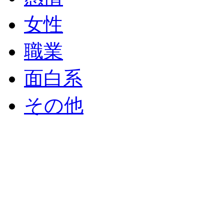
女性
職業
面白系
その他