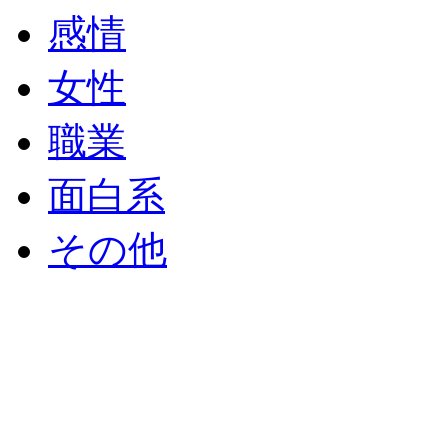
感情
女性
職業
面白系
その他