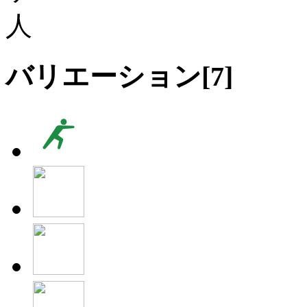
バリエーション[
7
]