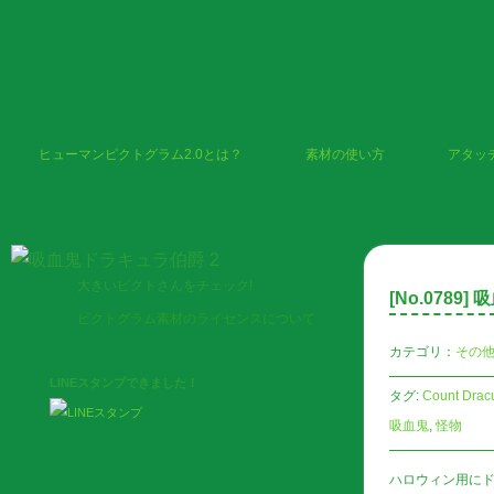
ヒューマンピクトグラム2.0とは？
素材の使い方
アタッ
大きいピクトさんをチェック!
[No.
0789
] 
ピクトグラム素材のライセンスについて
カテゴリ：
その
LINEスタンプできました！
タグ:
Count Drac
吸血鬼
,
怪物
ハロウィン用に