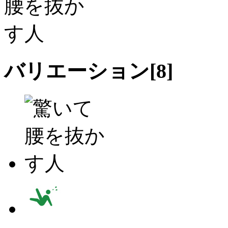
バリエーション[
8
]