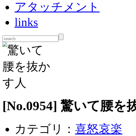
アタッチメント
links
[No.
0954
] 驚いて腰を
カテゴリ：
喜怒哀楽