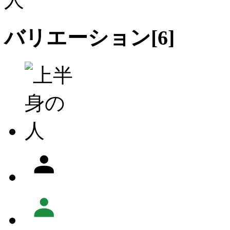
バリエーション[
6
]