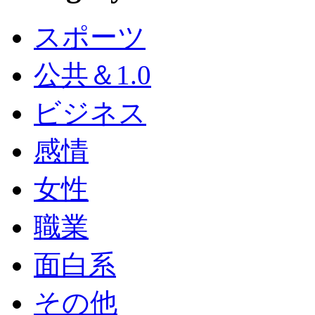
スポーツ
公共＆1.0
ビジネス
感情
女性
職業
面白系
その他