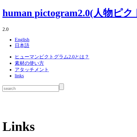
human pictogram2.0(人物ピ
2.0
English
日本語
ヒューマンピクトグラム2.0とは？
素材の使い方
アタッチメント
links
Links