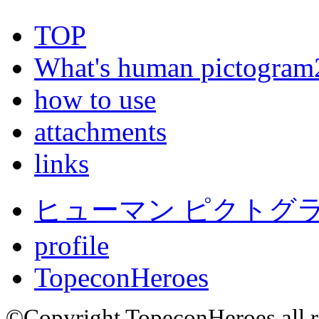
TOP
What's human pictogram
how to use
attachments
links
ヒューマン ピクトグラム
profile
TopeconHeroes
©Copyright TopeconHeroes all ri