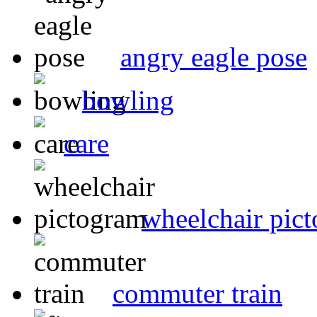
angry eagle pose
bowling
care
wheelchair pic
commuter train