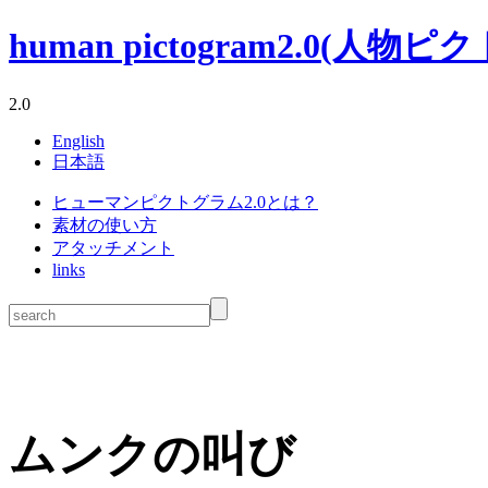
human pictogram2.0(人物ピクトグ
2.0
English
日本語
ヒューマンピクトグラム2.0とは？
素材の使い方
アタッチメント
links
ムンクの叫び