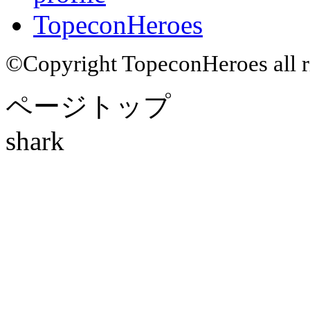
TopeconHeroes
©Copyright TopeconHeroes all ri
ページトップ
shark