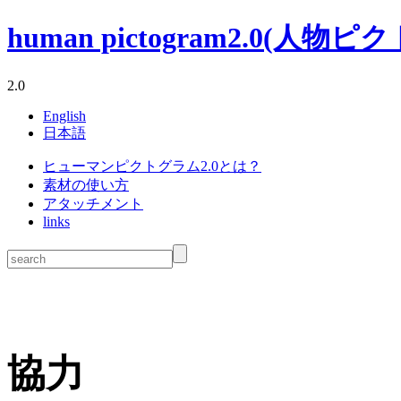
human pictogram2.0(人物ピクトグ
2.0
English
日本語
ヒューマンピクトグラム2.0とは？
素材の使い方
アタッチメント
links
協力