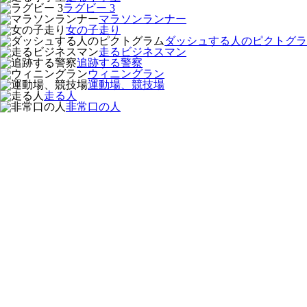
ラグビー 3
マラソンランナー
女の子走り
ダッシュする人のピクトグラ
走るビジネスマン
追跡する警察
ウィニングラン
運動場、競技場
走る人
非常口の人