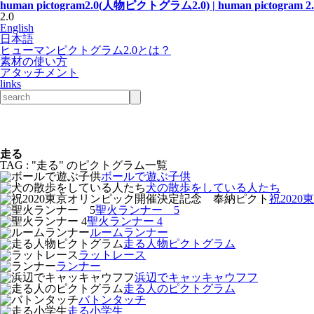
human pictogram2.0(人物ピクトグラム2.0) | human pictogram 2.
2.0
English
日本語
ヒューマンピクトグラム2.0とは？
素材の使い方
アタッチメント
links
走る
TAG : "走る" のピクトグラム一覧
ボールで遊ぶ子供
犬の散歩をしている人たち
祝202
聖火ランナー 5
聖火ランナー 4
ルームランナー
走る人物ピクトグラム
ラットレース
ランナー
浜辺でキャッキャウフフ
走る人のピクトグラム
バトンタッチ
走る小学生