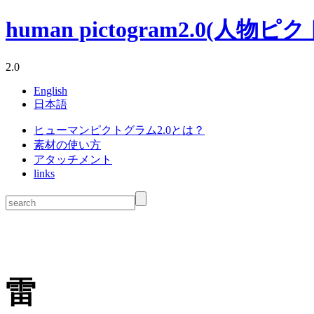
human pictogram2.0(人物ピクトグ
2.0
English
日本語
ヒューマンピクトグラム2.0とは？
素材の使い方
アタッチメント
links
雷