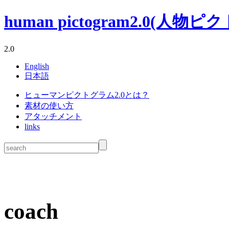
human pictogram2.0(人物ピクトグ
2.0
English
日本語
ヒューマンピクトグラム2.0とは？
素材の使い方
アタッチメント
links
coach