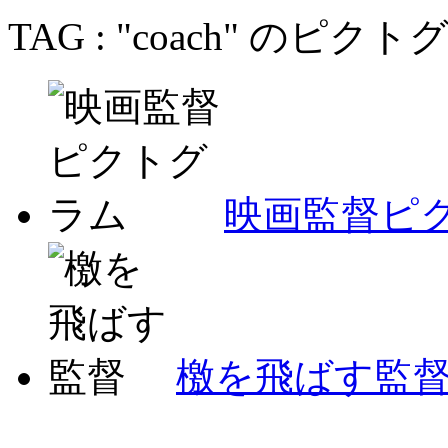
TAG : "coach" のピ
映画監督ピ
檄を飛ばす監