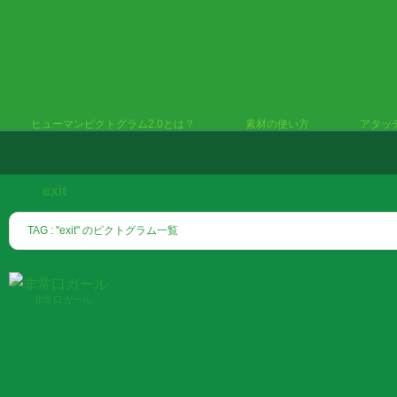
ヒューマンピクトグラム2.0とは？
素材の使い方
アタッ
exit
TAG : "exit" のピクトグラム一覧
非常口ガール