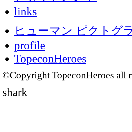
links
ヒューマン ピクトグラム
profile
TopeconHeroes
©Copyright TopeconHeroes all ri
shark