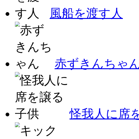
風船を渡す人
赤ずきんちゃ
怪我人に席