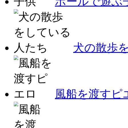
ボールで遊ぶ
犬の散歩
風船を渡すピ