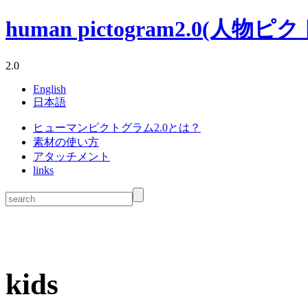
human pictogram2.0(人物ピクトグ
2.0
English
日本語
ヒューマンピクトグラム2.0とは？
素材の使い方
アタッチメント
links
kids