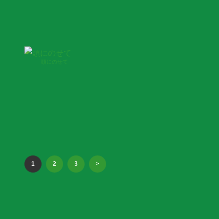
頭にのせて
1
2
3
>