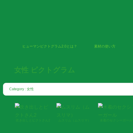
ヒューマンピクトグラム2.0とは？
素材の使い方
女性 ピクトグラム
Category : 女性
吹き出しとピクトさん2
ムスリム（ムスリマ）
水着のセクシーガール